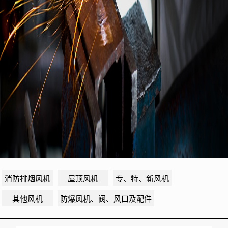
们
消防排烟风机
屋顶风机
专、特、新风机
其他风机
防爆风机、阀、风口及配件